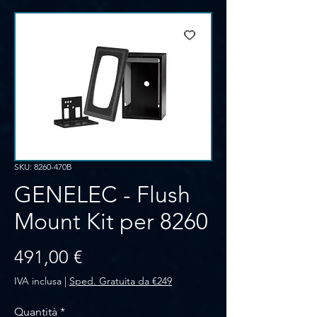
SKU: 8260-470B
GENELEC - Flush
Mount Kit per 8260
Prezzo
491,00 €
IVA inclusa
|
Sped. Gratuita da €249
Quantità
*