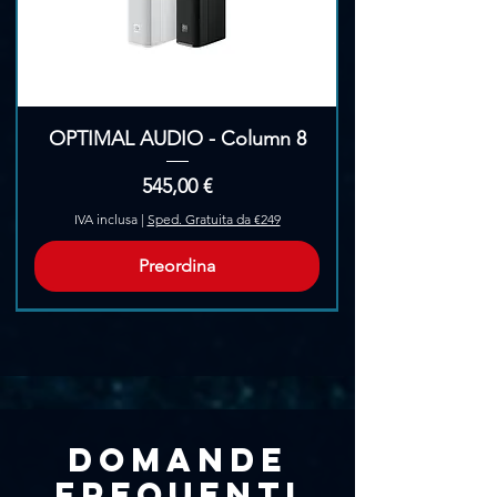
Γ
OPTIMAL AUDIO - Column 8
Prezzo
545,00 €
IVA inclusa
|
Sped. Gratuita da €249
Preordina
Pre-Ordina
Domande
frequenti