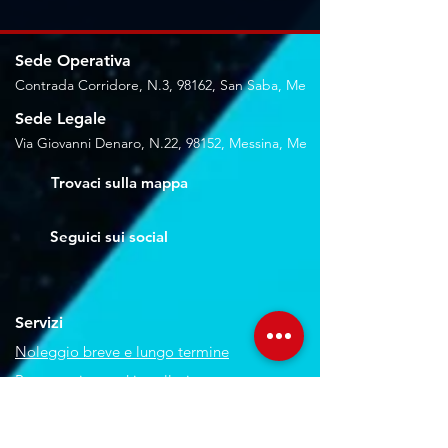
Sede Operativa
Contrada Corridore, N.3, 98162, San Saba, Me
Sede Legale
Via Giovanni Denaro, N.22, 98152, Messina, Me
Trovaci sulla mappa
Seguici sui social
Servizi
Noleggio breve e lungo termine
Progettazione ed installazione
Studio di registrazione
Service audio-video-luci