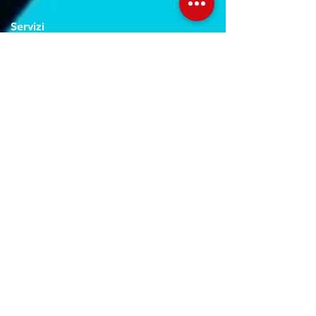
Servizi
Noleggio breve e lungo termine
Progettazione ed installazione
Studio di registrazione
Service audio-video-luci
Orari Studio
Lun - Ven:
10.00 - 22.00
Sab:
11.00 - 22.30
Dom: Su prenotazione
Orari Negozio
Lun - Ven:
09.00 - 20.00