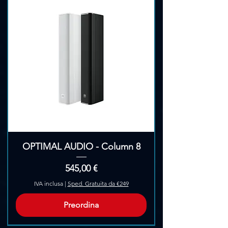
Γ
OPTIMAL AUDIO - Column 8
Prezzo
545,00 €
IVA inclusa
|
Sped. Gratuita da €249
Preordina