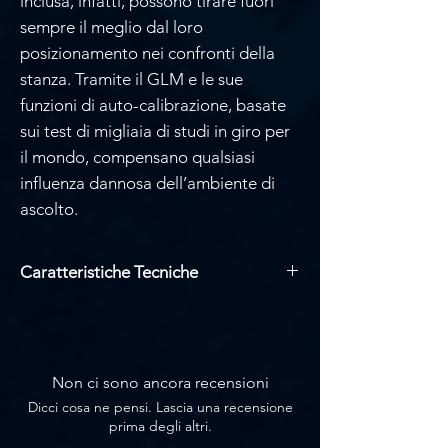
inclusa, infatti, possono tirare fuori
sempre il meglio dal loro
posizionamento nei confronti della
stanza. Tramite il GLM e le sue
funzioni di auto-calibrazione, basate
sui test di migliaia di studi in giro per
il mondo, compensano qualsiasi
influenza dannosa dell’ambiente di
ascolto.
Caratteristiche Tecniche
Dotato di: 2 woofer ovali da 170 x 90
mm (6 5/8" x 3 1/2") e midrange da 90
mm e tweeter da 19 mm come driver
coassiali
Non ci sono ancora recensioni
Gamma di frequenza: 38 – 37.000 Hz
Dicci cosa ne pensi. Lascia una recensione
+/- 6 dB
prima degli altri.
Risposta in frequenza lineare: ± 1,5 dB