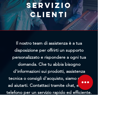
richiesta, maggiori saranno le
Servizio
possibilità di bloccare
clienti
l'elaborazione prima della
spedizione.
Il nostro team di assistenza è a tua
disposizione per offrirti un supporto
personalizzato e rispondere a ogni tua
domanda. Che tu abbia bisogno
d'informazioni sui prodotti, assistenza
tecnica o consigli d'acquisto, siamo pronti
ad aiutarti. Contattaci tramite chat, email o
telefono per un servizio rapido ed efficiente.
Ti guideremo passo passo in ogni fase, dalla
pre-vendita all'assistenza post-acquisto.
Contattaci