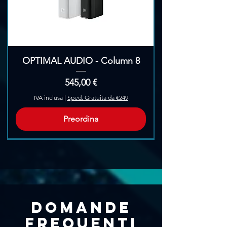
OPTIMAL AUDIO - Column 8
Prezzo
545,00 €
IVA inclusa
|
Sped. Gratuita da €249
Preordina
Pre-Ordina
Domande
frequenti