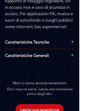
supporto di fissaggio regolabile, viti
in acciaio inox e cavo di sicurezza in
acciaio. Per applicazioni PA, musica e
suoni di sottofondo in luoghi pubblici
come ristoranti, bar, supermercati.
Caratteristiche Tecniche
POTENZA: 25 + 25 W RMS
Caratteristiche Generali
ALTOPARLANTI: 1 woofer in
polipropilene da 5 1/4", 1 tweeter da
Altoparlante Wi-Fi attivo con lettore
1".
App per il controllo da smartphone e
RISPOSTA: 80-20.000 Hz
tablet, WIIM e compatibili.
INGRESSO: 1 stereo aux, jack da 3,5
Riproduzione Wi-Fi di playlist, servizi
Non ci sono ancora recensioni
mm, 750 mV RMS + 1 x RJ-45 Ethernet
musicali online e radio Internet.
Dicci cosa ne pensi. Lascia una recensione
(connessione dati secondaria, necessita
Funzione Multiroom (gli altoparlanti
prima degli altri.
sempre di una connessione Wi-Fi per il
devono connettersi tramite Wi-Fi
controllo dell'app)
all'altoparlante principale. Devono
USCITE:1 altoparlante passivo, 8 Ω,
trovarsi all'interno della sua portata)
Lascia una recensione