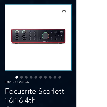
SKU: GFO02001239
Focusrite Scarlett
16i16 4th