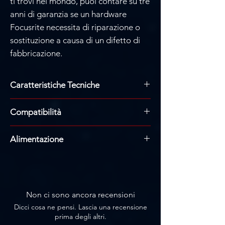
ti trovi nel mondo, puoi contare su tre
anni di garanzia se un hardware
Focusrite necessita di riparazione o
sostituzione a causa di un difetto di
fabbricazione.
Caratteristiche Tecniche
Numero di preamplificatori
Compatibilità
microfonici: 2
Alimentazione phantom: Sì
Scarlett 16i16 è conforme alla classe,
(Indipendente)
Alimentazione
quindi funzionerà con Mac, PC
Ingressi per strumenti: 2
Windows, Chromebook, iPad con USB-
Alimentazione via bus USB-3.0: 5V @3A
Ingressi di linea: 8
C e iPhone.
15W
Modalità Air: Sì
Alimentatore esterno: 5V @ 3A
Auto Gain: Sì
(incluso)
Clip Safe: Sì
Non ci sono ancora recensioni
Uscite di linea: 4
Dicci cosa ne pensi. Lascia una recensione
Uscite per cuffie: 2
prima degli altri.