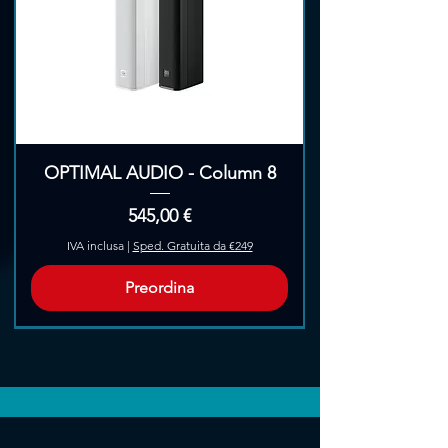
OPTIMAL AUDIO - Column 8
Prezzo
545,00 €
IVA inclusa
|
Sped. Gratuita da €249
Preordina
Pre-Ordina