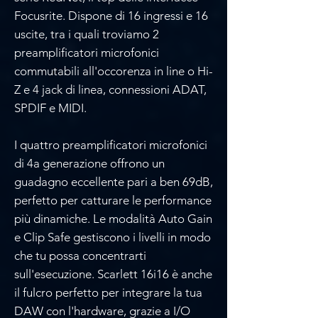
Focusrite. Dispone di 16 ingressi e 16
uscite, tra i quali troviamo 2
preamplificatori microfonici
commutabili all'occorenza in line o Hi-
Z e 4 jack di linea, connessioni ADAT,
SPDIF e MIDI.
I quattro preamplificatori microfonici
di 4a generazione offrono un
guadagno eccellente pari a ben 69dB,
perfetto per catturare le performance
più dinamiche. Le modalità Auto Gain
e Clip Safe gestiscono i livelli in modo
che tu possa concentrarti
sull'esecuzione. Scarlett 16i16 è anche
il fulcro perfetto per integrare la tua
DAW con l'hardware, grazie a I/O