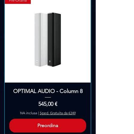
Pre-Ordina
OPTIMAL AUDIO - Column 8
Prezzo
545,00 €
IVA inclusa
|
Sped. Gratuita da €249
Preordina