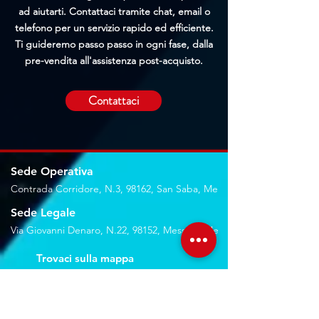
ad aiutarti. Contattaci tramite chat, email o
telefono per un servizio rapido ed efficiente.
Ti guideremo passo passo in ogni fase, dalla
pre-vendita all'assistenza post-acquisto.
Contattaci
Sede Operativa
Contrada Corridore, N.3, 98162, San Saba, Me
Sede Legale
Via Giovanni Denaro, N.22, 98152, Messina, Me
Trovaci sulla mappa
Seguici sui social