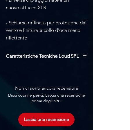
nuovo attacco XLR
- Schiuma raffinata per protezione dal
vento e finitura a collo d'oca meno
riflettente
Caratteristiche Tecniche Loud SPL
Modello direzionale: Supercardioide
Principio di funzionamento: Gradiente
di pressione
Tipo di cartuccia: Condensatore
Non ci sono ancora recensioni
prepolarizzato
Dicci cosa ne pensi. Lascia una recensione
Risposta in frequenza: 20 Hz - 20 kHz
prima degli altri.
Gamma di frequenza effettiva ±2 dB, a
20 cm (7,9 pollici): 80 Hz - 15 kHz con 2
dB di soft boost a 10-12 kHz
Lascia una recensione
Sensibilità, nominale, ±3 dB a 1 kHz: 6