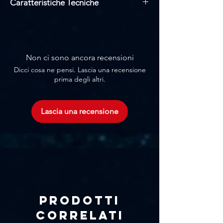
Γ
Caratteristiche Tecniche
Amplificatore 2 canali
Potenza 2100W a 4 Ohm
Telaio in acciaio 2U
Ventilatori silenziosi
Non ci sono ancora recensioni
Modalità di funzionamento
Dicci cosa ne pensi. Lascia una recensione
selezionabili: ponte, stereo, parallelo
prima degli altri.
Sensibilità di ingresso regolabile
Peso netto: 19.5 kg
Larghezza: 88 mm
Lascia una recensione
Altezza: 482 mm
Profondità: 294 mm
Prodotti
correlati