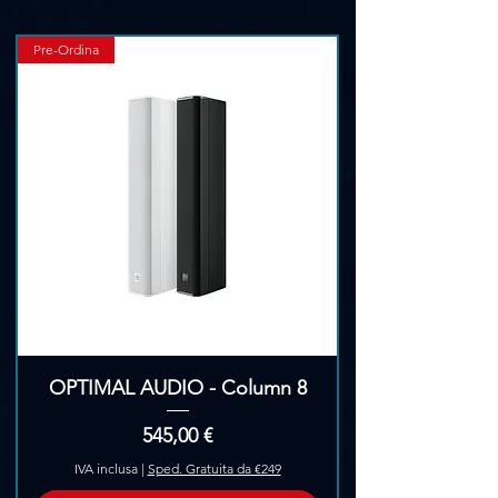
Pre-Ordina
OPTIMAL AUDIO - Column 8
Prezzo
545,00 €
IVA inclusa
|
Sped. Gratuita da €249