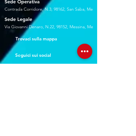
Sede Operativa
Contrada Corridore, N.3, 98162, San Saba, Me
Sede Legale
Via Giovanni Denaro, N.22, 98152, Messina, Me
Trovaci sulla mappa
Seguici sui social
Servizi
Noleggio breve e lungo termine
Progettazione ed installazione
Studio di registrazione
Service audio-video-luci