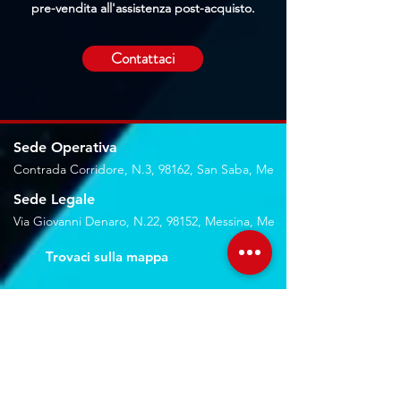
pre-vendita all'assistenza post-acquisto.
Contattaci
Sede Operativa
Contrada Corridore, N.3, 98162, San Saba, Me
Sede Legale
Via Giovanni Denaro, N.22, 98152, Messina, Me
Trovaci sulla mappa
Seguici sui social
Servizi