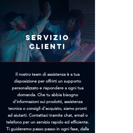
il team di Trittico cercherà di
tramite l'apposito modulo
offrirti un prezzo personalizzato
presente nella pagina
più vantaggioso.
Annullamento Ordine. Più
rapidamente riceveremo la tua
richiesta, maggiori saranno le
Servizio
possibilità di bloccare
clienti
l'elaborazione prima della
spedizione.
Il nostro team di assistenza è a tua
disposizione per offrirti un supporto
personalizzato e rispondere a ogni tua
domanda. Che tu abbia bisogno
d'informazioni sui prodotti, assistenza
tecnica o consigli d'acquisto, siamo pronti
ad aiutarti. Contattaci tramite chat, email o
telefono per un servizio rapido ed efficiente.
Ti guideremo passo passo in ogni fase, dalla