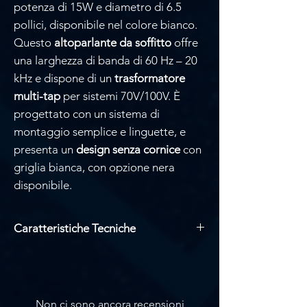
potenza di 15W e diametro di 6.5
pollici, disponibile nel colore bianco.
Questo
altoparlante da soffitto
offre
una larghezza di banda di 60 Hz – 20
kHz e dispone di un
trasformatore
multi-tap
per sistemi 70V/100V. È
progettato con un sistema di
montaggio semplice e linguette, e
presenta un
design senza cornice
con
griglia bianca, con opzione nera
disponibile.
Caratteristiche Tecniche
Altoparlante da soffitto da 6″
Larghezza di banda 60 Hz – 20 kHz
Trasformatore multi-tap 70V/100V
Semplice sistema di montaggio con
Non ci sono ancora recensioni