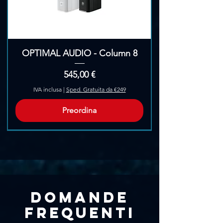
OPTIMAL AUDIO - Column 8
Prezzo
545,00 €
IVA inclusa
|
Sped. Gratuita da €249
Preordina
Pre-Ordina
Domande
frequenti