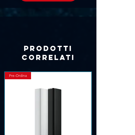
Γ
speakON NL4
Driver LF: 18FW
Prodotti
correlati
Pre-Ordina