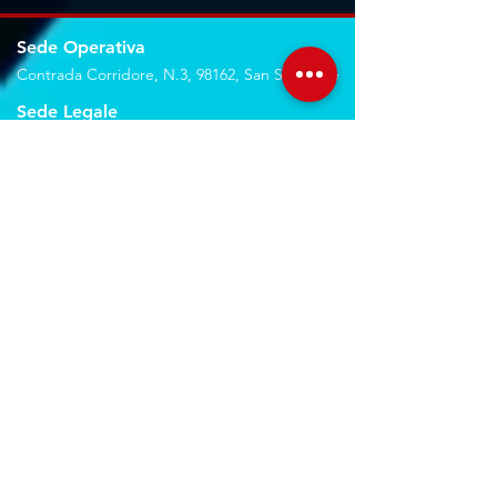
Sede Operativa
Contrada Corridore, N.3, 98162, San Saba, Me
Sede Legale
Via Giovanni Denaro, N.22, 98152, Messina, Me
Trovaci sulla mappa
Seguici sui social
Servizi
Noleggio breve e lungo termine
Progettazione ed installazione
Studio di registrazione
Service audio-video-luci