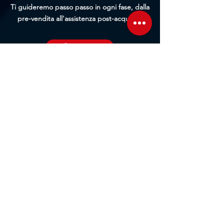
Ti guideremo passo passo in ogni fase, dalla
pre-vendita all'assistenza post-acquisto.
Contattaci
Sede Operativa
Contrada Corridore, N.3, 98162, San Saba, Me
Sede Legale
Via Giovanni Denaro, N.22, 98152, Messina, Me
Trovaci sulla mappa
Seguici sui social