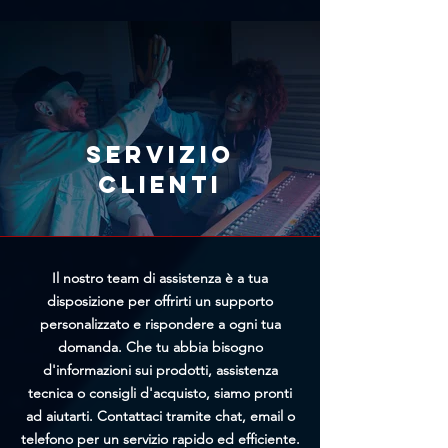
prodotto con il prezzo più basso e
immediatamente l'annullamento
il team di Trittico cercherà di
tramite l'apposito modulo
offrirti un prezzo personalizzato
presente nella pagina
più vantaggioso.
Annullamento Ordine. Più
rapidamente riceveremo la tua
richiesta, maggiori saranno le
Servizio
possibilità di bloccare
clienti
l'elaborazione prima della
spedizione.
Il nostro team di assistenza è a tua
disposizione per offrirti un supporto
personalizzato e rispondere a ogni tua
domanda. Che tu abbia bisogno
d'informazioni sui prodotti, assistenza
tecnica o consigli d'acquisto, siamo pronti
ad aiutarti. Contattaci tramite chat, email o
telefono per un servizio rapido ed efficiente.