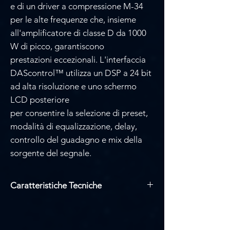
Γ
e di un driver a compressione M-34
per le alte frequenze che, insieme
all'amplificatore di classe D da 1000
W di picco, garantiscono
prestazioni eccezionali. L'interfaccia
DAScontrol™ utilizza un DSP a 24 bit
ad alta risoluzione e uno schermo
LCD posteriore
per consentire la selezione di preset,
modalità di equalizzazione, delay,
controllo del guadagno e mix della
sorgente del segnale.
Caratteristiche Tecniche
Gamma di frequenza (-10 dB): 45 Hz –
20 kHz
Copertura orizzontale (-6 dB): 90º