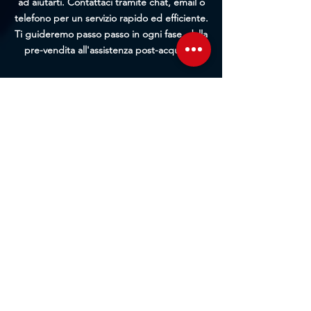
ad aiutarti. Contattaci tramite chat, email o
telefono per un servizio rapido ed efficiente.
Ti guideremo passo passo in ogni fase, dalla
pre-vendita all'assistenza post-acquisto.
Contattaci
Sede Operativa
Contrada Corridore, N.3, 98162, San Saba, Me
Sede Legale
Via Giovanni Denaro, N.22, 98152, Messina, Me
Trovaci sulla mappa
Seguici sui social