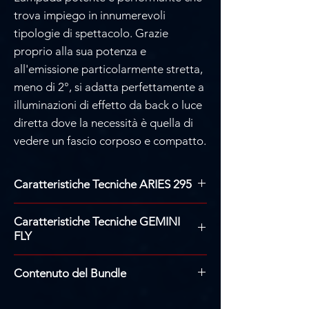
Γ
trova impiego in innumerevoli
tipologie di spettacolo. Grazie
proprio alla sua potenza e
all'emissione particolarmente stretta,
meno di 2°, si adatta perfettamente a
illuminazioni di effetto da back o luce
diretta dove la necessità è quella di
vedere un fascio corposo e compatto.
Caratteristiche Tecniche ARIES 295
Sorgente luminosa: 295 W
Caratteristiche Tecniche GEMINI
Temperatura del bianco: 7500°K
FLY
Lente in vetro rivestito antiriflesso
Apertura: 128 mm
Larghezza: 790mm
Angolo del fascio: 0-2 gradi
Contenuto del Bundle
Altezza: 610mm (con ruote: 730mm)
Modalità di controllo: DMX512,
Profondità: 370mm
N.2
ZZODIAC -
ARIES 380
master-slave, esecuzione automatica,