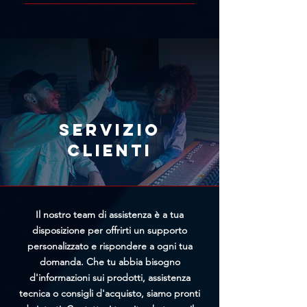
Se hai concluso un acquisto per
nostra live chat. Includi il link del
errore, ti consigliamo di richiedere
prodotto con il prezzo più basso e
immediatamente l'annullamento
il team di Trittico cercherà di
tramite l'apposito modulo
offrirti un prezzo personalizzato
presente nella pagina
più vantaggioso.
Annullamento Ordine. Più
rapidamente riceveremo la tua
richiesta, maggiori saranno le
Servizio
possibilità di bloccare
clienti
l'elaborazione prima della
spedizione.
Il nostro team di assistenza è a tua
disposizione per offrirti un supporto
personalizzato e rispondere a ogni tua
domanda. Che tu abbia bisogno
d'informazioni sui prodotti, assistenza
tecnica o consigli d'acquisto, siamo pronti