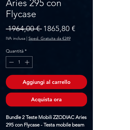
Aries 295 con
Flycase
Prezzo regolare
Prezzo scontato
 1964,00 € 
1865,80 €
IVA inclusa
|
Sped. Gratuita da €249
Quantità
*
Aggiungi al carrello
Acquista ora
Bundle 2 Teste Mobili ZZODIAC Aries
295 con Flycase - Testa mobile beam