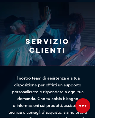
immediatamente l'annullamento
il team di Trittico cercherà di
tramite l'apposito modulo
offrirti un prezzo personalizzato
presente nella pagina
più vantaggioso.
Annullamento Ordine. Più
rapidamente riceveremo la tua
richiesta, maggiori saranno le
Servizio
possibilità di bloccare
clienti
l'elaborazione prima della
spedizione.
Il nostro team di assistenza è a tua
disposizione per offrirti un supporto
personalizzato e rispondere a ogni tua
domanda. Che tu abbia bisogno
d'informazioni sui prodotti, assistenza
tecnica o consigli d'acquisto, siamo pronti
ad aiutarti. Contattaci tramite chat, email o
telefono per un servizio rapido ed efficiente.
Ti guideremo passo passo in ogni fase, dalla