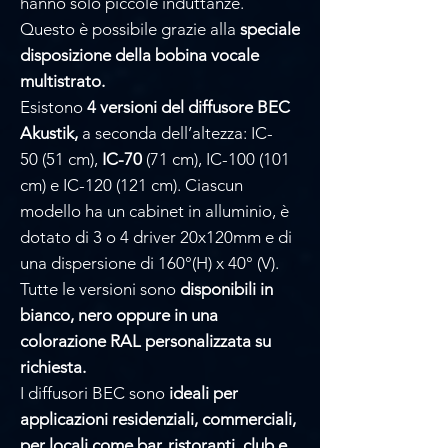
Γ
hanno solo piccole induttanze.
Questo è possibile grazie alla
speciale
disposizione della bobina vocale
multistrato.
Esistono
4 versioni del diffusore BEC
Akustik,
a seconda dell’altezza: IC-
50 (51 cm),
IC-70
(71 cm), IC-100 (101
cm) e IC-120 (121 cm). Ciascun
modello ha un cabinet in alluminio, è
dotato di 3 o 4 driver 20x120mm e di
una dispersione di 160°(H) x 40° (V).
Tutte le versioni sono
disponibili in
bianco, nero oppure in una
colorazione RAL personalizzata su
richiesta.
I diffusori BEC sono
ideali per
applicazioni residenziali, commerciali,
per locali come bar, ristoranti, club e