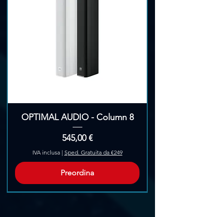
OPTIMAL AUDIO - Column 8
Prezzo
545,00 €
IVA inclusa
|
Sped. Gratuita da €249
Preordina
Pre-Ordina