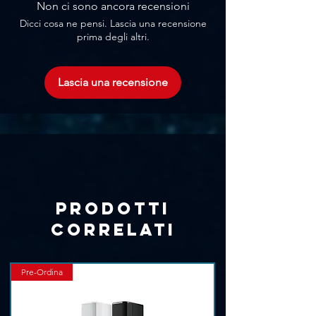
Range di Frequenza: 120 Hz - 20KHz
Non ci sono ancora recensioni
Potenza massima: 60 watt
Dicci cosa ne pensi. Lascia una recensione
SPLmax: 102 db
prima degli altri.
Dispersione di 160°(H) x 40° (V).
3 driver da 20x120mm
Larghezza: 37,5mm
Lascia una recensione
Altezza: 698mm
Profondità: 23mm
Colorazione RAL personalizzata su
richiesta
Scarica la brochure
Prodotti
correlati
Pre-Ordina