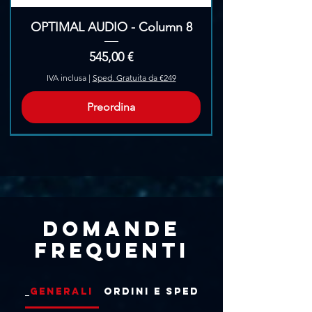
OPTIMAL AUDIO - Column 8
Prezzo
545,00 €
IVA inclusa
|
Sped. Gratuita da €249
Preordina
Pre-Ordina
Domande
frequenti
Generali
Ordini e Spedizioni