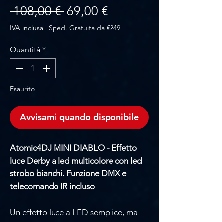
Prezzo regolare
Prezzo scontato
 108,00 € 
69,00 €
IVA inclusa
|
Sped. Gratuita da €249
Quantità
*
Esaurito
Avvisami quando disponibile
Atomic4DJ MINI DIABLO - Effetto
luce Derby a led multicolore con led
strobo bianchi. Funzione DMX e
telecomando IR incluso
Un effetto luce a LED semplice, ma