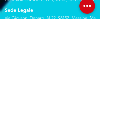
Sede Legale
Via Giovanni Denaro, N.22, 98152, Messina, Me
Trovaci sulla mappa
Seguici sui social
Servizi
Noleggio breve e lungo termine
Progettazione ed installazione
Studio di registrazione
Service audio-video-luci