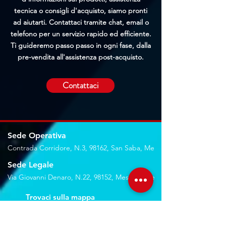
tecnica o consigli d'acquisto, siamo pronti
ad aiutarti. Contattaci tramite chat, email o
telefono per un servizio rapido ed efficiente.
Ti guideremo passo passo in ogni fase, dalla
pre-vendita all'assistenza post-acquisto.
Contattaci
Sede Operativa
Contrada Corridore, N.3, 98162, San Saba, Me
Sede Legale
Via Giovanni Denaro, N.22, 98152, Messina, Me
Trovaci sulla mappa
Seguici sui social