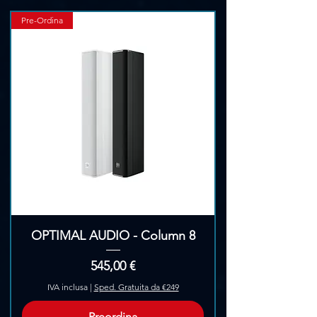
Pre-Ordina
OPTIMAL AUDIO - Column 8
Prezzo
545,00 €
IVA inclusa
|
Sped. Gratuita da €249
Preordina