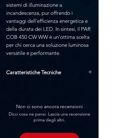
sistemi di illuminazione a
incandescenza, pur offrendo i
vantaggi dell'efficienza energetica e
della durata dei LED. In sintesi, il PAR
COB 450 CW WW è un'ottima scelta
per chi cerca una soluzione luminosa
versatile e performante.
Caratteristiche Tecniche
Sorgenti luminose: 4 LED COB da 50W
(2 bianco caldo, 2 bianco freddo)
Modalità: Auto, Musical, Master/Slave
e DMX
Non ci sono ancora recensioni
Numero di canali DMX: 4 o 8
Dicci cosa ne pensi. Lascia una recensione
Entrata/uscita DMX: XLR 3 pin
prima degli altri.
Visualizzazione: schermo numerico con
4 pulsanti di comando