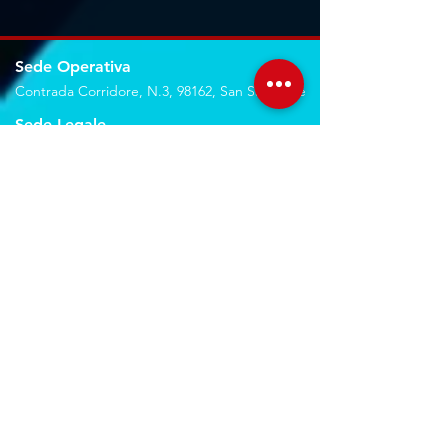
Sede Operativa
Contrada Corridore, N.3, 98162, San Saba, Me
Sede Legale
Via Giovanni Denaro, N.22, 98152, Messina, Me
Trovaci sulla mappa
Seguici sui social
Servizi
Noleggio breve e lungo termine
Progettazione ed installazione
Studio di registrazione
Service audio-video-luci