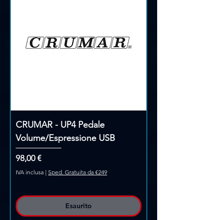
CRUMAR - UP4 Pedale
Volume/Espressione USB
Prezzo
98,00 €
IVA inclusa
|
Sped. Gratuita da €249
Esaurito