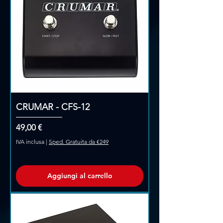
CRUMAR - CFS-12
Prezzo
49,00 €
IVA inclusa
|
Sped. Gratuita da €249
Aggiungi al carrello