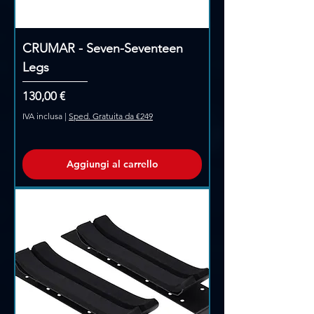
CRUMAR - Seven-Seventeen
Legs
Prezzo
130,00 €
IVA inclusa
|
Sped. Gratuita da €249
Aggiungi al carrello