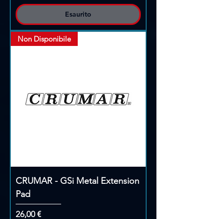
Esaurito
Non Disponibile
CRUMAR - GSi Metal Extension
Pad
Prezzo
26,00 €