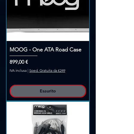
MOOG - One ATA Road Case
Prezzo
899,00 €
IVA inclusa
|
Sped. Gratuita da €249
Esaurito