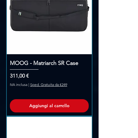
MOOG - Matriarch SR Case
Prezzo
311,00 €
IVA inclusa
|
Sped. Gratuita da €249
Aggiungi al carrello