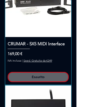
CRUMAR - 5X5 MIDI Interface
Prezzo
169,00 €
IVA inclusa
|
Sped. Gratuita da €249
Esaurito