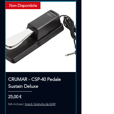
Non Disponibile
CRUMAR - CSP-40 Pedale
Sustain Deluxe
Prezzo
25,00 €
IVA inclusa
|
Sped. Gratuita da €249