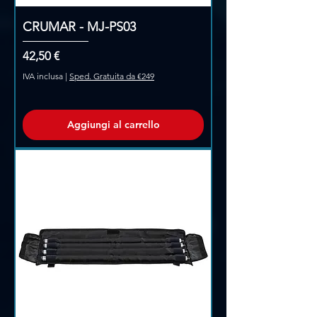
CRUMAR - MJ-PS03
Prezzo
42,50 €
IVA inclusa
|
Sped. Gratuita da €249
Aggiungi al carrello