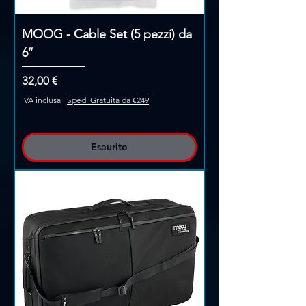
MOOG - Cable Set (5 pezzi) da
6’’
Prezzo
32,00 €
IVA inclusa
|
Sped. Gratuita da €249
Esaurito