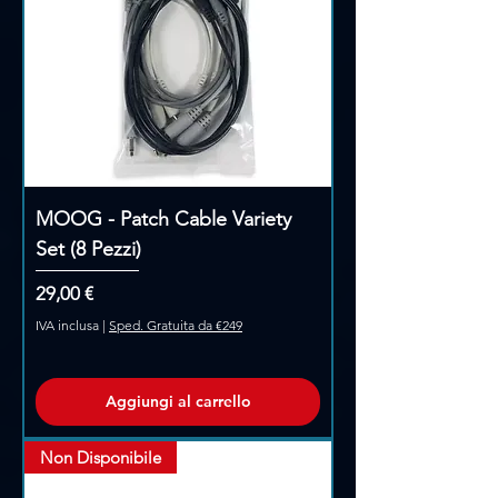
Γ
MOOG - Patch Cable Variety
Set (8 Pezzi)
Prezzo
29,00 €
IVA inclusa
|
Sped. Gratuita da €249
Aggiungi al carrello
Non Disponibile