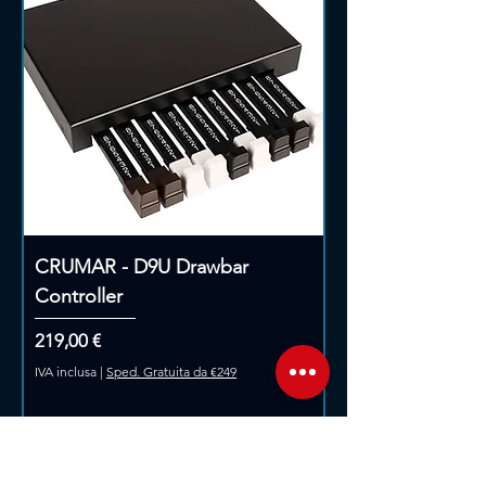
CRUMAR - D9U Drawbar
Controller
Prezzo
219,00 €
IVA inclusa
|
Sped. Gratuita da €249
Aggiungi al carrello