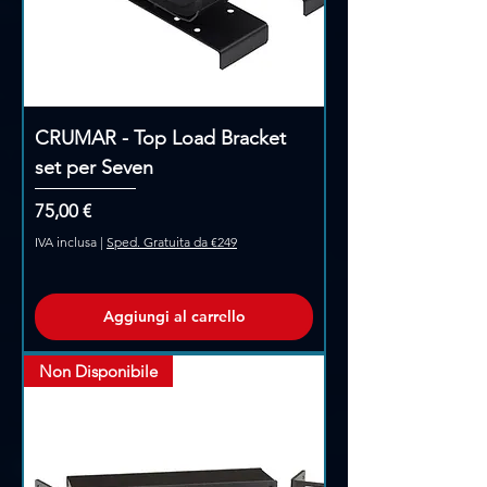
CRUMAR - Top Load Bracket
set per Seven
Prezzo
75,00 €
IVA inclusa
|
Sped. Gratuita da €249
Aggiungi al carrello
Non Disponibile