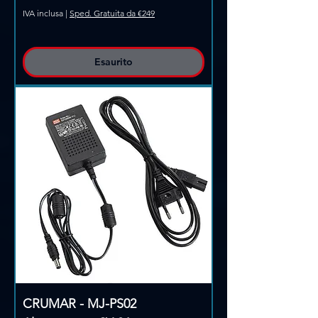
IVA inclusa
|
Sped. Gratuita da €249
Esaurito
CRUMAR - MJ-PS02